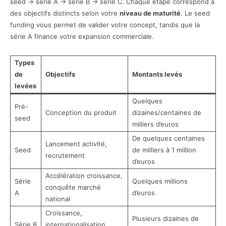
seed → série A → série B → série C. Chaque étape correspond à
des objectifs distincts selon votre
niveau de maturité
. Le seed
funding vous permet de valider votre concept, tandis que la
série A finance votre expansion commerciale.
Types
de
Objectifs
Montants levés
levées
Quelques
Pré-
Conception du produit
dizaines/centaines de
seed
milliers d’euros
De quelques centaines
Lancement activité,
Seed
de milliers à 1 million
recrutement
d’euros
Accélération croissance,
Série
Quelques millions
conquête marché
A
d’euros
national
Croissance,
Plusieurs dizaines de
Série B
internationalisation,